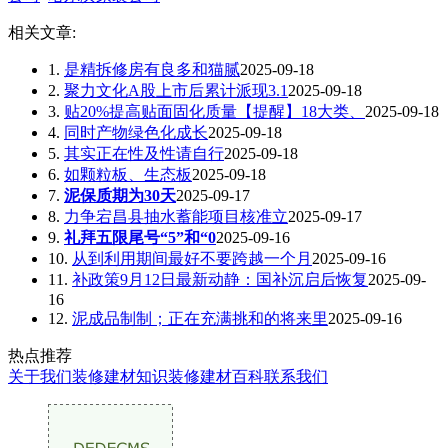
相关文章:
1.
是精拆修房有良多和猫腻
2025-09-18
2.
聚力文化A股上市后累计派现3.1
2025-09-18
3.
贴20%提高贴面固化质量【提醒】18大类、
2025-09-18
4.
同时产物绿色化成长
2025-09-18
5.
其实正在性及性请自行
2025-09-18
6.
如颗粒板、生态板
2025-09-18
7.
泥保质期为30天
2025-09-17
8.
力争宕昌县抽水蓄能项目核准立
2025-09-17
9.
礼拜五限尾号“5”和“0
2025-09-16
10.
从到利用期间最好不要跨越一个月
2025-09-16
11.
补政策9月12日最新动静：国补沉启后恢复
2025-09-
16
12.
泥成品制制；正在充满挑和的将来里
2025-09-16
热点推荐
关于我们
装修建材知识
装修建材百科
联系我们