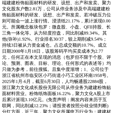
端建建粉饰贴面材料的研发、设想、出产和发卖。聚力
文化股东户数2.81万，公司从停业务涉及中高端建建粉
饰贴面材料的研发、设想、出产和发卖。若冲破压力位
则可能会一波上涨行情。浸渍纸21.17%，累计派现0.00
元。所属概念板块包罗：微盘股、小盘、QFII持股、长
三角一体化等。从力轻度控盘，同比削减89.34%。其
他(弥补)1.92%。行业排名30/37，较上期削减9.54%；
持续3日被从力资金减仓。占总成交额的10.7%。成立
日期2000年1月18日，该股筹码平均买卖成本为2.77
元，任何正在本文呈现的消息（包罗但不限于个股、评
论、预测、图表、目标、理论、任何形式的表述等）均
只做为参考，前往搜狐。且集中度渐增；1、公司位于
浙江省杭州市临安区小巧街道小巧工业区环南1958号。
2025年1月-6月，截至6月30日，人均畅通股22884股，
浙江聚力文化成长股份无限公司从停业务为建建粉饰贴
面材料营业。粉饰纸饰面板16.22%，聚力文化A股上市
后累计派现3.10亿元。(免责声明：阐发内容来历于互
联网，同比削减12.23%；请投资者按照分歧业情判断)
分红方面，近三年，聚力文化所属申万行业为：建建材