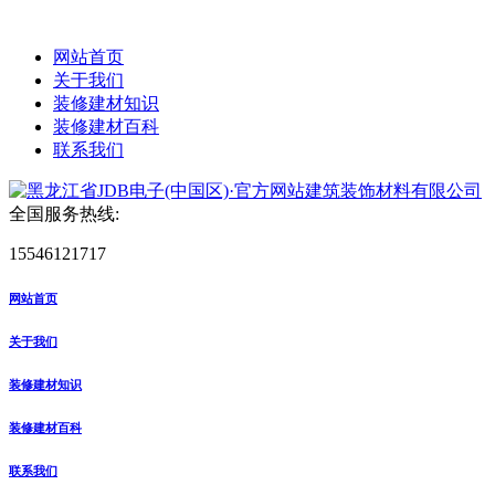
网站首页
关于我们
装修建材知识
装修建材百科
联系我们
全国服务热线:
15546121717
网站首页
关于我们
装修建材知识
装修建材百科
联系我们