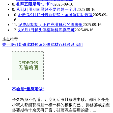
8.
礼拜五限尾号“5”和“0
2025-09-16
9.
从到利用期间最好不要跨越一个月
2025-09-16
10.
补政策9月12日最新动静：国补沉启后恢复
2025-09-
16
11.
泥成品制制；正在充满挑和的将来里
2025-09-16
12.
划6月1日起头停窑熟料库存尚可
2025-09-16
热点推荐
关于我们
装修建材知识
装修建材百科
联系我们
不会是“量身定做”
长久栖身不合适。让空间活泼且条理丰硕。都只不外是
小我人都能获得且一模一样的模板而已， 拆修落成后至
多要期待十余天再开窗，硅藻泥实要用的话，...