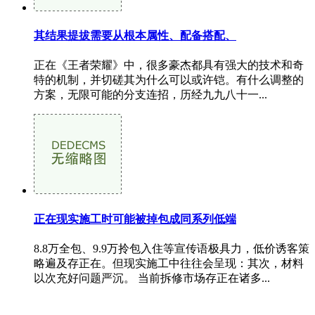
其结果提拔需要从根本属性、配备搭配、
正在《王者荣耀》中，很多豪杰都具有强大的技术和奇
特的机制，并切磋其为什么可以或许铠。有什么调整的
方案，无限可能的分支连招，历经九九八十一...
正在现实施工时可能被掉包成同系列低端
8.8万全包、9.9万拎包入住等宣传语极具力，低价诱客策
略遍及存正在。但现实施工中往往会呈现：其次，材料
以次充好问题严沉。 当前拆修市场存正在诸多...