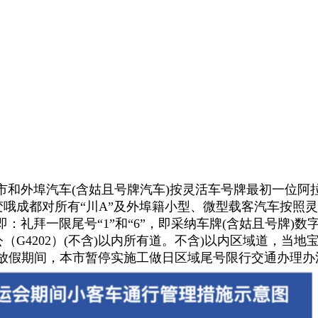
，本市和外埠汽车(含姑且号牌汽车)按灵活车号牌最初一位
区域图有变哦成都对所有“川A”及外埠籍小型、微型载客汽车
行，即：礼拜一限尾号“1”和“6”，即采纳车牌(含姑且号牌
公（G4202）(不含)以内所有道。不含)以内区域道，
春节放假期间，本市暂停实施工做日区域尾号限行交通办理办法