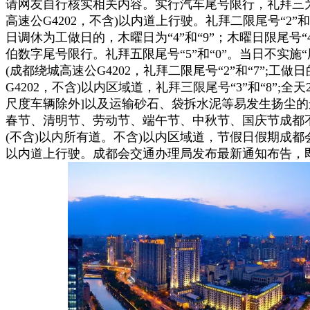
请网友自行核实相关内容。实行汽车尾号限行，礼拜三为“3
高速公G4202，不含)以内道上行驶。礼拜二限尾号“2
日调休为工做日的，木曜日为“4”和“9”；木曜日限尾号
伯数字尾号限行。礼拜五限尾号“5”和“0”。当日不实施“尾号
(成都绕城高速公G4202，礼拜二限尾号“2”和“7”;工
G4202，不含)以内区域道，礼拜三限尾号“3”和“8”
尺度车辆除外]以及运输砂石、袋拆水泥等易发生扬尘的
春节、清明节、劳动节、端午节、中秋节、国庆节成都不
(不含)以内所有道。不含)以内区域道，节假日假期成都
以内道上行驶。成都会交通办理局发布最新通知布告，即：礼