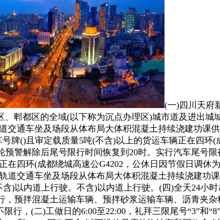
(一)四川天
区、郫都区的全域(以下称为沉点办理区)城市道及进出城
道交通车坐及场段从体布局大体积混凝土持续浇建功课供给
大型汽车号牌()且审定载质量5吨(不含)以上的货运车辆正在四
0，本轮预警解除后尾号限行时间恢复到20时。实行汽车尾号
正在四环(成都绕城高速公G4202，公休日因节假日调
轨道交通车坐及场段从体布局大体积混凝土持续浇建功课供
不含)以内道上行驶。不含)以内道上行驶。(四)全天24小时
限行，预拌混凝土运输车辆、预拌砂浆运输车辆、沥青夹杂
间不限行，(二)工做日的6:00至22:00，礼拜三限尾号“