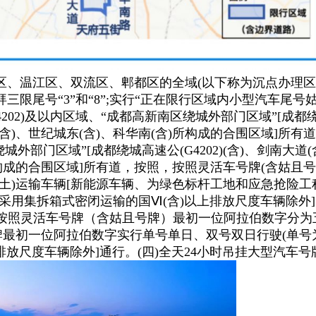
区、温江区、双流区、郫都区的全域(以下称为沉点办理区
限尾号“3”和“8”;实行“正在限行区域内小型汽车尾
2)及以内区域、“成都高新南区绕城外部门区域”[成都绕城高速
(含)、世纪城东(含)、科华南(含)所构成的合围区域]所有
城外部门区域”[成都绕城高速公(G4202)(含)、剑南大道
)所构成的合围区域]所有道，按照，按照灵活车号牌(含姑且
土)运输车辆[新能源车辆、为绿色标杆工地和应急抢险工
用集拆箱式密闭运输的国Ⅵ(含)以上排放尺度车辆除外];
行车辆按照灵活车号牌（含姑且号牌）最初一位阿拉伯数字分
牌最初一位阿拉伯数字实行单号单日、双号双日行驶(单号为
放尺度车辆除外]通行。(四)全天24小时吊挂大型汽车号牌