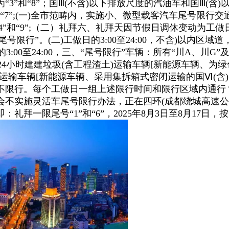
”和“8”；国Ⅲ(不含)以下排放尺度的汽油车和国Ⅲ(含)
”和“7”;(一)全市范畴内，实施小、微型载客汽车尾号
“4”和“9”;（二）礼拜六、礼拜天因节假日调休变动为工
限行”。(二)工做日的3:00至24:00，不含)以内区域道，
做日的3:00至24:00，三、“尾号限行”车辆：所有“川A
;全天24小时建建垃圾(含工程渣土)运输车辆[新能源车辆
运输车辆[新能源车辆、采用集拆箱式密闭运输的国Ⅵ(含)
限行。每个工做日一组上述限行时间和限行区域内通行？二
会不实施灵活车尾号限行办法，正在四环(成都绕城高速公G
拜一限尾号“1”和“6”，2025年8月3日至8月17日