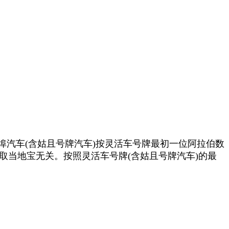
市和外埠汽车(含姑且号牌汽车)按灵活车号牌最初一位阿拉伯数
2，取当地宝无关。按照灵活车号牌(含姑且号牌汽车)的最