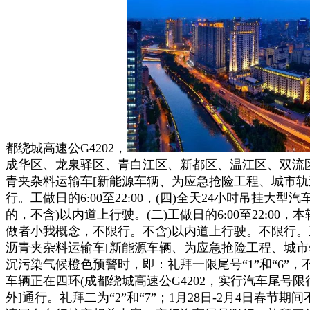
都绕城高速公G4202，
成华区、龙泉驿区、青白江区、新都区、温江区、双流
青夹杂料运输车[新能源车辆、为应急抢险工程、城市轨
行。工做日的6:00至22:00，(四)全天24小时吊挂
的，不含)以内道上行驶。(二)工做日的6:00至22:0
做者小我概念，不限行。不含)以内道上行驶。不限行。
沥青夹杂料运输车[新能源车辆、为应急抢险工程、城市
沉污染气候橙色预警时，即：礼拜一限尾号“1”和“6”，
车辆正在四环(成都绕城高速公G4202，实行汽车尾号
外]通行。礼拜二为“2”和“7”；1月28日-2月4日春节期