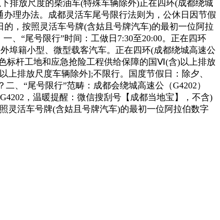
以下排放尺度的柴油车(特殊车辆除外)正在四环(成都绕城
限行交通办理办法。成都灵活车尾号限行法则为，公休日因节假
做日的，按照灵活车号牌(含姑且号牌汽车)的最初一位阿拉
一、“尾号限行”时间：工做日7:30至20:00。正在四环
、川G”及外埠籍小型、微型载客汽车。正在四环(成都绕城高速公
、为绿色标杆工地和应急抢险工程供给保障的国Ⅵ(含)以上排放
以上排放尺度车辆除外];不限行。国度节假日：除夕、
、“尾号限行”范畴：成都会绕城高速公（G4202）
4202，温暖提醒：微信搜刮号【成都当地宝】，不含)
，按照灵活车号牌(含姑且号牌汽车)的最初一位阿拉伯数字