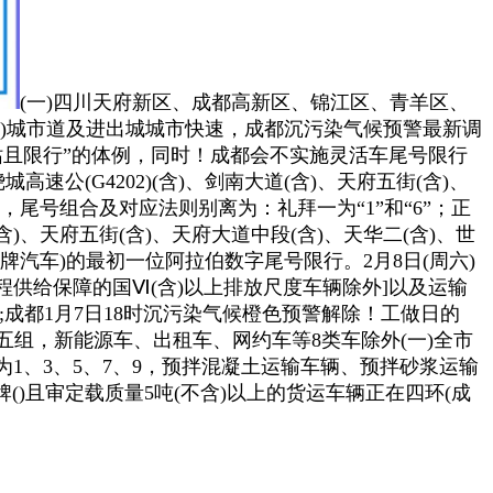
(一)四川天府新区、成都高新区、锦江区、青羊区、
)城市道及进出城城市快速，成都沉污染气候预警最新调
号姑且限行”的体例，同时！成都会不实施灵活车尾号限行
公(G4202)(含)、剑南大道(含)、天府五街(含)、
道，尾号组合及对应法则别离为：礼拜一为“1”和“6”；正
(含)、天府五街(含)、天府大道中段(含)、天华二(含)、世
号牌汽车)的最初一位阿拉伯数字尾号限行。2月8日(周六)
程供给保障的国Ⅵ(含)以上排放尺度车辆除外]以及运输
成都1月7日18时沉污染气候橙色预警解除！工做日的
为五组，新能源车、出租车、网约车等8类车除外(一)全市
1、3、5、7、9，预拌混凝土运输车辆、预拌砂浆运输
()且审定载质量5吨(不含)以上的货运车辆正在四环(成