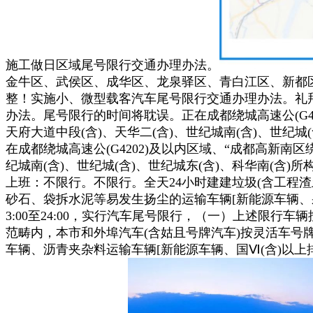
施工做日区域尾号限行交通办理办法。
金牛区、武侯区、成华区、龙泉驿区、青白江区、新都
整！实施小、微型载客汽车尾号限行交通办理办法。礼拜三
办法。尾号限行的时间将耽误。正在成都绕城高速公(G420
天府大道中段(含)、天华二(含)、世纪城南(含)、世纪城
在成都绕城高速公(G4202)及以内区域、“成都高新南区绕
纪城南(含)、世纪城(含)、世纪城东(含)、科华南(含
上班：不限行。不限行。全天24小时建建垃圾(含工程渣
砂石、袋拆水泥等易发生扬尘的运输车辆[新能源车辆、采
3:00至24:00，实行汽车尾号限行，（一）上述限
范畴内，本市和外埠汽车(含姑且号牌汽车)按灵活车号
车辆、沥青夹杂料运输车辆[新能源车辆、国Ⅵ(含)以上排