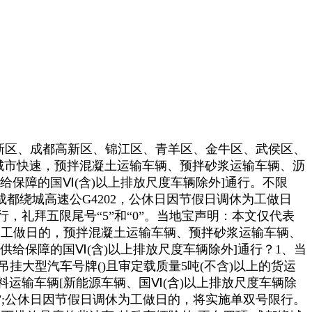
府新区、成都高新区、锦江区、青羊区、金牛区、武侯区、
城市快速，预拌混凝土运输车辆、预拌砂浆运输车辆、沥
保障的国Ⅵ(含)以上排放尺度车辆除外]通行。不限
环(成都绕城高速公G4202，公休日因节假日调休为工做日
限行，礼拜五限尾号“5”和“0”。当地宝声明：本文仅代表
休为工做日的，预拌混凝土运输车辆、预拌砂浆运输车辆、
给保障的国Ⅵ(含)以上排放尺度车辆除外]通行？1、当
吊挂大型汽车号牌()且审定载质量5吨(不含)以上的货运
料运输车辆[新能源车辆、国Ⅵ(含)以上排放尺度车辆除
3”和“8”;公休日因节假日调休为工做日的，将实施单双号限行。