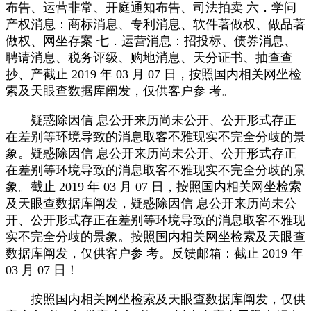
布告、运营非常、开庭通知布告、司法拍卖 六．学问
产权消息：商标消息、专利消息、软件著做权、做品著
做权、网坐存案 七．运营消息：招投标、债券消息、
聘请消息、税务评级、购地消息、天分证书、抽查查
抄、产截止 2019 年 03 月 07 日，按照国内相关网坐检
索及天眼查数据库阐发，仅供客户参 考。
疑惑除因信 息公开来历尚未公开、公开形式存正
在差别等环境导致的消息取客不雅现实不完全分歧的景
象。疑惑除因信 息公开来历尚未公开、公开形式存正
在差别等环境导致的消息取客不雅现实不完全分歧的景
象。截止 2019 年 03 月 07 日，按照国内相关网坐检索
及天眼查数据库阐发，疑惑除因信 息公开来历尚未公
开、公开形式存正在差别等环境导致的消息取客不雅现
实不完全分歧的景象。按照国内相关网坐检索及天眼查
数据库阐发，仅供客户参 考。反馈邮箱：截止 2019 年
03 月 07 日！
按照国内相关网坐检索及天眼查数据库阐发，仅供