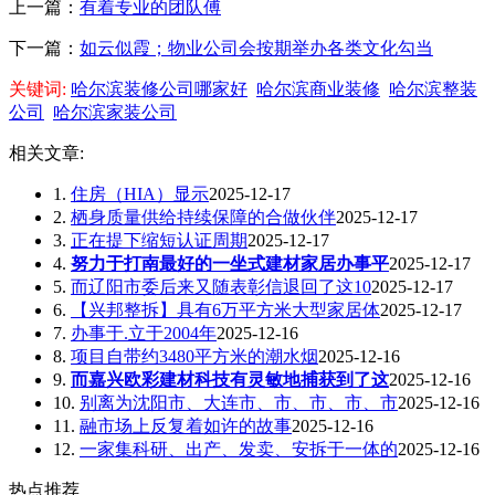
上一篇：
有着专业的团队傅
下一篇：
如云似霞；物业公司会按期举办各类文化勾当
关键词:
哈尔滨装修公司哪家好
哈尔滨商业装修
哈尔滨整装
公司
哈尔滨家装公司
相关文章:
1.
住房（HIA）显示
2025-12-17
2.
栖身质量供给持续保障的合做伙伴
2025-12-17
3.
正在提下缩短认证周期
2025-12-17
4.
努力于打南最好的一坐式建材家居办事平
2025-12-17
5.
而辽阳市委后来又随表彰信退回了这10
2025-12-17
6.
【兴邦整拆】具有6万平方米大型家居体
2025-12-17
7.
办事于.立于2004年
2025-12-16
8.
项目自带约3480平方米的潮水烟
2025-12-16
9.
而嘉兴欧彩建材科技有灵敏地捕获到了这
2025-12-16
10.
别离为沈阳市、大连市、市、市、市、市
2025-12-16
11.
融市场上反复着如许的故事
2025-12-16
12.
一家集科研、出产、发卖、安拆于一体的
2025-12-16
热点推荐