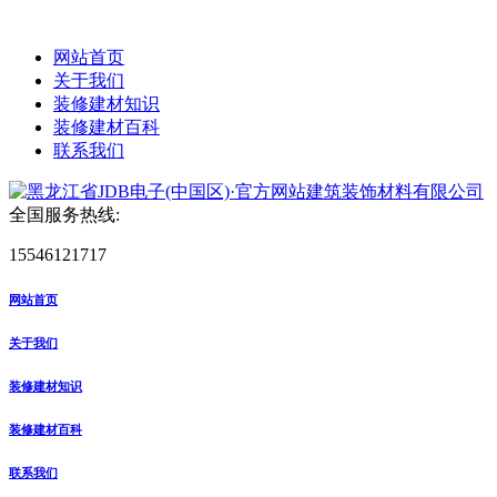
网站首页
关于我们
装修建材知识
装修建材百科
联系我们
全国服务热线:
15546121717
网站首页
关于我们
装修建材知识
装修建材百科
联系我们