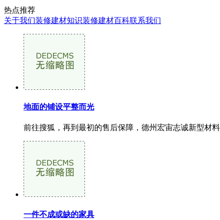
热点推荐
关于我们
装修建材知识
装修建材百科
联系我们
地面的铺设平整而光
前往搜狐，再到最初的售后保障，德州宏宙志诚新型材料
一件不成或缺的家具