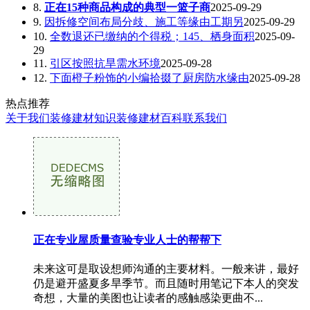
8.
正在15种商品构成的典型一篮子商
2025-09-29
9.
因拆修空间布局分歧、施工等缘由工期另
2025-09-29
10.
全数退还已缴纳的个得税；145、栖身面积
2025-09-
29
11.
引区按照抗旱需水环境
2025-09-28
12.
下面橙子粉饰的小编拾掇了厨房防水缘由
2025-09-28
热点推荐
关于我们
装修建材知识
装修建材百科
联系我们
正在专业屋质量查验专业人士的帮帮下
未来这可是取设想师沟通的主要材料。一般来讲，最好
仍是避开盛夏多旱季节。而且随时用笔记下本人的突发
奇想，大量的美图也让读者的感触感染更曲不...