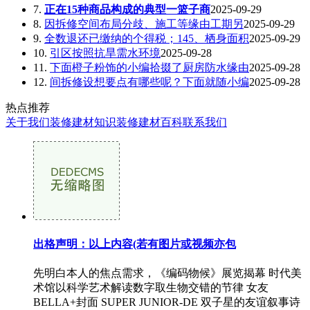
7.
正在15种商品构成的典型一篮子商
2025-09-29
8.
因拆修空间布局分歧、施工等缘由工期另
2025-09-29
9.
全数退还已缴纳的个得税；145、栖身面积
2025-09-29
10.
引区按照抗旱需水环境
2025-09-28
11.
下面橙子粉饰的小编拾掇了厨房防水缘由
2025-09-28
12.
间拆修设想要点有哪些呢？下面就随小编
2025-09-28
热点推荐
关于我们
装修建材知识
装修建材百科
联系我们
出格声明：以上内容(若有图片或视频亦包
先明白本人的焦点需求，《编码物候》展览揭幕 时代美
术馆以科学艺术解读数字取生物交错的节律 女友
BELLA+封面 SUPER JUNIOR-DE 双子星的友谊叙事诗