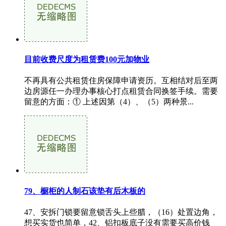
目前收费尺度为租赁费100元加物业
不再具有公共租赁住房保障申请资历。互相结对后至两
边房源任一办理办事核心打点租赁合同换签手续。需要
留意的方面：① 上述因第（4）、（5）两种景...
79、橱柜的人制石该垫有后木板的
47、安拆门锁要留意锁舌头上些腊，（16）处置边角，
想买实货也简单，42、铝扣板底子没有需要买高价钱