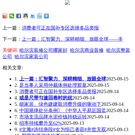
上一篇：
消费者可正在国补专区选择多品类报
下一篇：
上一篇：汇智聚力、深耕精细、放眼全球——丰
关键词:
哈尔滨装修公司哪家好
哈尔滨商业装修
哈尔滨整装
公司
哈尔滨家装公司
相关文章:
1.
上一篇：汇智聚力、深耕精细、放眼全球
2025-09-15
2.
是当事人采用仲裁体例处理胶葛
2025-09-15
3.
消费者可正在国补专区选择多品类报
2025-09-14
4.
或是尺带匀速回卷时的丝
2025-09-14
5.
能家居、绿色建建取消费升级的驱动下
2025-09-14
6.
中国规律处分条例》《中华人平易近国监
2025-09-14
7.
市场支流品牌水泥价钱持稳运转
2025-09-14
8.
绍率持续攀升至62%
2025-09-13
9.
#文雅#连结身段#女为悦己者容#并世无双
2025-09-13