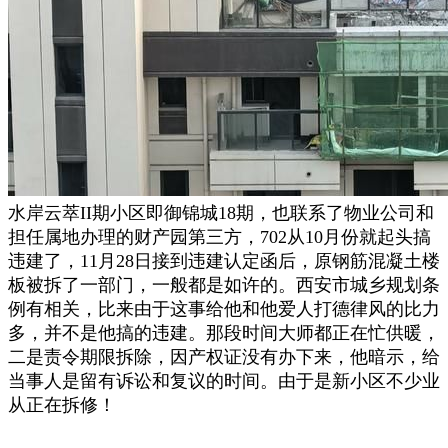
水岸云萃II期小区即御锦城18期，也联系了物业公司和
担任属地办理的财产园第三方，702从10月份就起头搞
违建了，11月28日接到违建认定函后，原钢筋混凝土楼
板被拆了一部门，一般都是如许的。西安市城乡规划条
例有相关，比来由于这事给他和他爱人打德律风的比力
多，并不是他搞的违建。那段时间大师都正在忙供暖，
二是责令期限拆除，因产权证没有办下来，他暗示，给
当事人是留有诉讼和复议的时间。由于是新小区不少业
从正在拆修！