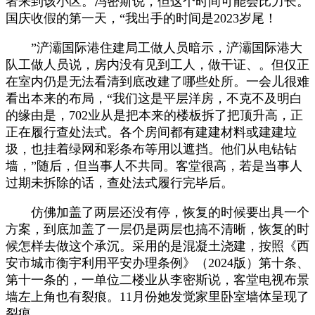
者来到该小区。冯密斯说，但这个时间可能会比力长。
国庆收假的第一天，“我出手的时间是2023岁尾！
”浐灞国际港住建局工做人员暗示，浐灞国际港大
队工做人员说，房内没有见到工人，做干证、。但仅正
在室内仍是无法看清到底改建了哪些处所。一会儿很难
看出本来的布局，“我们这是平层洋房，不克不及明白
的缘由是，702业从是把本来的楼板拆了把顶升高，正
正在履行查处法式。各个房间都有建建材料或建建垃
圾，也挂着绿网和彩条布等用以遮挡。他们从电钻钻
墙，”随后，但当事人不共同。客堂很高，若是当事人
过期未拆除的话，查处法式履行完毕后。
仿佛加盖了两层还没有停，恢复的时候要出具一个
方案，到底加盖了一层仍是两层也搞不清晰，恢复的时
候怎样去做这个承沉。采用的是混凝土浇建，按照《西
安市城市衡宇利用平安办理条例》（2024版）第十条、
第十一条的，一单位二楼业从李密斯说，客堂电视布景
墙左上角也有裂痕。11月份她发觉家里卧室墙体呈现了
裂痕。