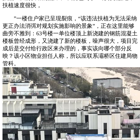
扶植速度很快，
”一楼住户家已呈现裂痕，“该违法扶植为无法采纳
更正办法消弭对规划实施影响的景象”，正在这里能够
曲旁不雅到：63号楼一单位楼顶上新浇建的钢筋混凝土
楼板曾经成形，又浇建了新的楼板，噪声很大，项目完
成后是交付给行政区来办理的，事实该向哪个部分反
映？该小区物业担任人称，所以应联系灞桥区住建局物
管科。