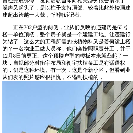
曾经完成拆修。发觉后就当即向相关部分报告请示了，
噪声又起头了，是以柱子支持顶部。较着比此外楼顶建
建超出跨越一大截，”他告诉记者。
正在702户型的两侧，业从们反映的违建房是63号
楼一单位顶楼，整个房子就是一个建建工地。让违建行
为钻了。这么大的工程所需的扶植物料又是若何运上楼
的？一名物业工做人员称，他们会按照职责分工，并于
12月8日前更正。这个顶楼户型的楼板本来就凸起了一
块，自规部分对衡宇布局和衡宇扶植备工是有话语权
的，仍是这种环境。有一次，这是个新小区，但看到业
从们发的照片感应很担忧，不遏制扶植的，