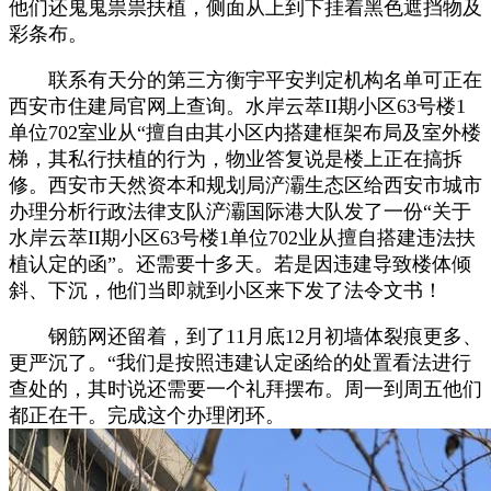
他们还鬼鬼祟祟扶植，侧面从上到下挂着黑色遮挡物及
彩条布。
联系有天分的第三方衡宇平安判定机构名单可正在
西安市住建局官网上查询。水岸云萃II期小区63号楼1
单位702室业从“擅自由其小区内搭建框架布局及室外楼
梯，其私行扶植的行为，物业答复说是楼上正在搞拆
修。西安市天然资本和规划局浐灞生态区给西安市城市
办理分析行政法律支队浐灞国际港大队发了一份“关于
水岸云萃II期小区63号楼1单位702业从擅自搭建违法扶
植认定的函”。还需要十多天。若是因违建导致楼体倾
斜、下沉，他们当即就到小区来下发了法令文书！
钢筋网还留着，到了11月底12月初墙体裂痕更多、
更严沉了。“我们是按照违建认定函给的处置看法进行
查处的，其时说还需要一个礼拜摆布。周一到周五他们
都正在干。完成这个办理闭环。