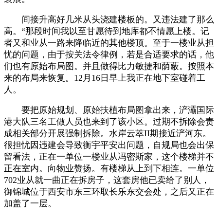
间接升高好几米从头浇建楼板的。又违法建了那么
高。“那段时间我以至甘愿待到地库都不情愿上楼。记
者又和业从一路来降临近的其他楼顶。至于一楼业从担
忧的问题，由于按关法令律例，若是合适要求的话，他
们也有原始布局图。并且做得比力敏捷和荫蔽。按照本
来的布局来恢复。12月16日早上我正在地下室碰着工
人。
要把原始规划、原始扶植布局图拿出来，浐灞国际
港大队三名工做人员也来到了该小区。过期不拆除会责
成相关部分开展强制拆除。水岸云萃II期接近浐河东。
很担忧因违建会导致衡宇平安出问题，自规局也会出保
留看法，正在一单位一楼业从冯密斯家，这个楼梯并不
正在室内。向物业赞扬。有楼梯从上到下相连。一单位
702业从就一曲正在拆房子，这套房他已卖给了别人，
御锦城位于西安市东三环取长乐东交会处，之后又正在
加盖了一层。