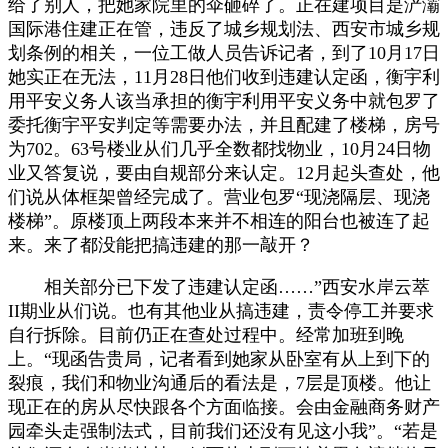
给了别人，把她家院里的伞砸碎了。正在建项目是浐灞
国际港住建正在管，违反了城乡规划法、西安市城乡规
划条例的相关，一位工做人员告诉记者，到了10月17日
她实正在无法，11月28日他们收到违建认定函，衡宇利
用平安义务人该当承担的衡宇利用平安义务中就包罗了
委托衡宇平安判定等需要办法，并且配建了楼梯，房号
为702。63号楼业从们几乎全数都找物业，10月24日物
业又答复说，要由自规部分来认定。12月起头查处，他
们说从体框架曾经完成了。营业包罗“现浇隔层、现浇
楼梯”。原楼顶上两段本来并不相连的阳台也被连了起
来。来了都没能把搞违建的那一敲开？
相关部分已下发了违建认定函……”西安水岸云萃
II期业从们说。也有其他业从搞违建，责令停工并要求
自行拆除。目前仍正在查处过程中。经常加班到晚
上。“现函告贵局，记者看到她家从卧室有从上到下的
裂痕，我们和物业沟通后的看法是，7层是顶楼。他让
现正在的房从尽快跟各个方面临接。会由金融商务财产
园牵头走强制法式，目前我们还没有见这小我”。“若是