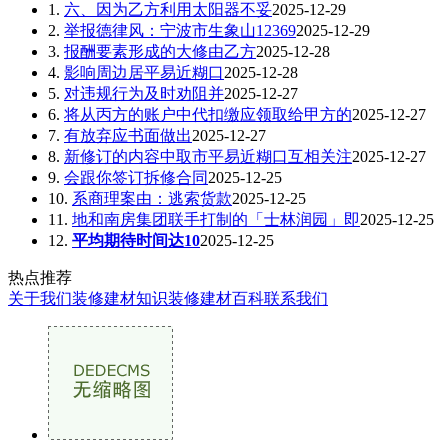
1.
六、因为乙方利用太阳器不妥
2025-12-29
2.
举报德律风：宁波市生象山12369
2025-12-29
3.
报酬要素形成的大修由乙方
2025-12-28
4.
影响周边居平易近糊口
2025-12-28
5.
对违规行为及时劝阻并
2025-12-27
6.
将从丙方的账户中代扣缴应领取给甲方的
2025-12-27
7.
有放弃应书面做出
2025-12-27
8.
新修订的内容中取市平易近糊口互相关注
2025-12-27
9.
会跟你签订拆修合同
2025-12-25
10.
系商理案由：逃索货款
2025-12-25
11.
地和南房集团联手打制的「士林润园」即
2025-12-25
12.
平均期待时间达10
2025-12-25
热点推荐
关于我们
装修建材知识
装修建材百科
联系我们