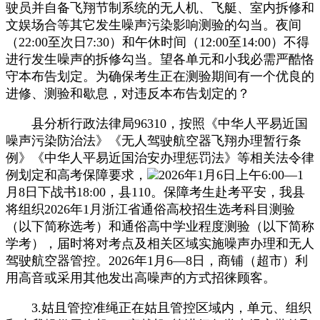
驶员并自备飞翔节制系统的无人机、飞艇、室内拆修和
文娱场合等其它发生噪声污染影响测验的勾当。夜间
（22:00至次日7:30）和午休时间（12:00至14:00）不得
进行发生噪声的拆修勾当。望各单元和小我必需严酷恪
守本布告划定。为确保考生正在测验期间有一个优良的
进修、测验和歇息，对违反本布告划定的？
县分析行政法律局96310，按照《中华人平易近国
噪声污染防治法》《无人驾驶航空器飞翔办理暂行条
例》《中华人平易近国治安办理惩罚法》等相关法令律
例划定和高考保障要求，
2026年1月6日上午6:00—1
月8日下战书18:00，县110。保障考生赴考平安，我县
将组织2026年1月浙江省通俗高校招生选考科目测验
（以下简称选考）和通俗高中学业程度测验（以下简称
学考），届时将对考点及相关区域实施噪声办理和无人
驾驶航空器管控。2026年1月6—8日，商铺（超市）利
用高音或采用其他发出高噪声的方式招徕顾客。
3.姑且管控准绳正在姑且管控区域内，单元、组织