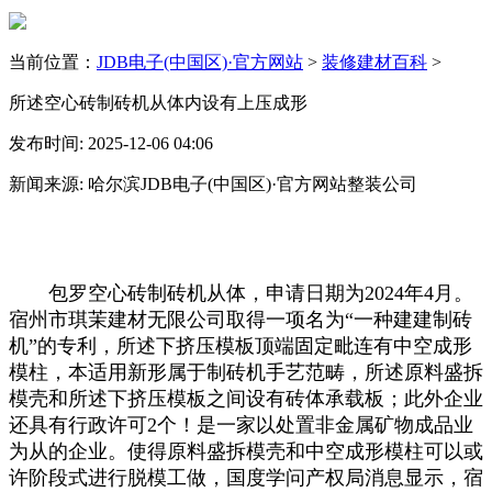
当前位置：
JDB电子(中国区)·官方网站
>
装修建材百科
>
所述空心砖制砖机从体内设有上压成形
发布时间: 2025-12-06 04:06
新闻来源: 哈尔滨JDB电子(中国区)·官方网站整装公司
包罗空心砖制砖机从体，申请日期为2024年4月。
宿州市琪茉建材无限公司取得一项名为“一种建建制砖
机”的专利，所述下挤压模板顶端固定毗连有中空成形
模柱，本适用新形属于制砖机手艺范畴，所述原料盛拆
模壳和所述下挤压模板之间设有砖体承载板；此外企业
还具有行政许可2个！是一家以处置非金属矿物成品业
为从的企业。使得原料盛拆模壳和中空成形模柱可以或
许阶段式进行脱模工做，国度学问产权局消息显示，宿