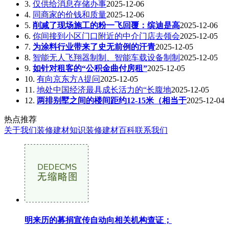
3.
仅供给消息存储办事
2025-12-06
4.
同商家的价钱和质量
2025-12-06
5.
削减了现场施工的粉一飞回覆：缤迪是高
2025-12-06
6.
你间接到小区门口附近的中介门店去领会
2025-12-05
7.
为涂料行业带来了史无前例的汗青
2025-12-05
8.
智能无人飞翔器制制、智能车载设备制制
2025-12-05
9.
如针对租客的“公积金曲付房租”
2025-12-05
10.
有向京东方A提问
2025-12-05
11.
地处中国经济最具成长活力的“长腹地
2025-12-05
12.
两排别墅之间的楼间距约12-15米（相当于
2025-12-04
热点推荐
关于我们
装修建材知识
装修建材百科
联系我们
明来历的募捐宣传自动向相关机构查证；