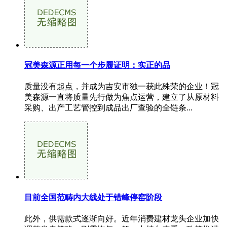
冠美森源正用每一个步履证明：实正的品
质量没有起点，并成为吉安市独一获此殊荣的企业！冠
美森源一直将质量先行做为焦点运营，建立了从原材料
采购、出产工艺管控到成品出厂查验的全链条...
目前全国范畴内大线处于错峰停窑阶段
此外，供需款式逐渐向好。近年消费建材龙头企业加快