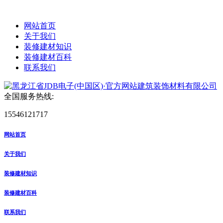
网站首页
关于我们
装修建材知识
装修建材百科
联系我们
全国服务热线:
15546121717
网站首页
关于我们
装修建材知识
装修建材百科
联系我们