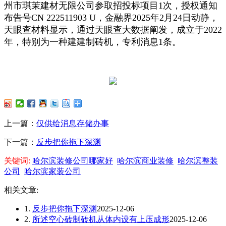
州市琪茉建材无限公司参取招投标项目1次，授权通知
布告号CN 222511903 U，金融界2025年2月24日动静，
天眼查材料显示，通过天眼查大数据阐发，成立于2022
年，特别为一种建建制砖机，专利消息1条。
上一篇：
仅供给消息存储办事
下一篇：
反步把你拖下深渊
关键词:
哈尔滨装修公司哪家好
哈尔滨商业装修
哈尔滨整装
公司
哈尔滨家装公司
相关文章:
1.
反步把你拖下深渊
2025-12-06
2.
所述空心砖制砖机从体内设有上压成形
2025-12-06