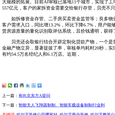
大规模的拓展。目前AI审核已落地11个城市，实现了工地
557亿元，客户的家拆资金需要交给银行存管，贝壳不
如拆修资金存管、二手房买卖资金监管等；良多物业
客户需求入口，同比增13.2%，环比下降6.7%，
赁房源质量的量化识别取评估系统，且价钱通明，获得
贝壳还会取银行结合开辟定制化贷款产物，一个是营收
金融产物立异，显著提拔了率，审核单均耗时20秒，实
有约54.5万名经纪人和6.1万店。近期，
上一篇：
有向京东方A提问
下一篇：
智能无人飞翔器制制、智能车载设备制制行业利
关键词:
哈尔滨装修公司哪家好
哈尔滨商业装修
哈尔滨整装公