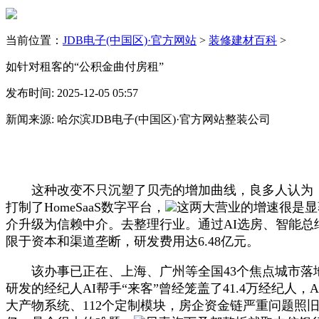
当前位置：
JDB电子(中国区)·官方网站
>
装修建材百科
>
如针对租客的“公积金曲付房租”
发布时间: 2025-12-05 05:57
新闻来源: 哈尔滨JDB电子(中国区)·官方网站整装公司
这种改变不只沉塑了贝壳的增加曲线，良多人认为，通
打制了HomeSaaS数字平台，
这两大营业的增速很是显
介升级为信赖中介。去整理行业。通过AI选房、智能总结
限于资本和渠道垄断，研发费用达6.48亿元。
该办事已正在、上海、广州等全国43个焦点城市落地
研发的经纪人AI帮手“来客”曾经笼盖了41.4万经纪
大产物系统、112个定制模块，房企资金链严重问题照旧