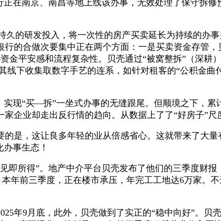
行正在南京、南昌等地上线该办事，无效处理了保守拆修
研发投入，将一次性的房产买卖延长为持续的办事关系。贝壳还推出
行的合做次要集中正在两个方面：一是买卖资金存管，贝
—资金平安感和流程复杂性。贝壳通过“被窝整拆”（深耕
仗其线下收集取数字手艺的连系，如针对租客的“公积金曲
现“买—拆”一坐式办事的无缝跟尾。但顺境之下，累计
一家企业却走出反行情的趋向。从数据上了了“好房子”尺
的是，这让良多年轻的业从倍感省心。这就带来了大量
化办事生态！
即所得”。地产中介平台贝壳发布了他们的三季度财报
资产，本年前三季度，正在楼市承压，年完工工地达6万家
5年9月底，此外，贝壳做到了实正的“稳中向好”。贝壳