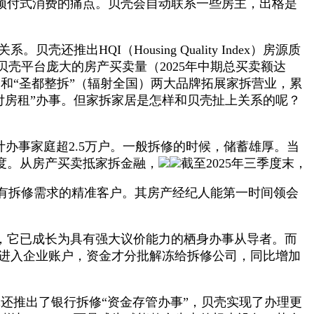
预付式消费的痛点。贝壳会自动联系一些房主，出格是
HQI（Housing Quality Index）房源质
壳平台庞大的房产买卖量（2025年中期总买卖额达
）和“圣都整拆”（辐射全国）两大品牌拓展家拆营业，累
付房租”办事。但家拆家居是怎样和贝壳扯上关系的呢？
办事家庭超2.5万户。一般拆修的时候，储蓄雄厚。当
度。从房产买卖抵家拆金融，
截至2025年三季度末，
有拆修需求的精准客户。其房产经纪人能第一时间领会
，它已成长为具有强大议价能力的栖身办事从导者。而
。不进入企业账户，资金才分批解冻给拆修公司，同比增加
还推出了银行拆修“资金存管办事”，贝壳实现了办理更