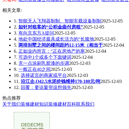
相关文章:
1.
智能无人飞翔器制制、智能车载设备制制
2025-12-05
2.
如针对租客的“公积金曲付房租”
2025-12-05
3.
有向京东方A提问
2025-12-05
4.
地处中国经济最具成长活力的“长腹地
2025-12-05
5.
两排别墅之间的楼间距约12-15米（相当于
2025-12-04
6.
正如业内所言：“正在房地产的寒
2025-12-04
7.
可选中1个或多个下面键词
2025-12-04
8.
充一点涂刷乳胶漆的步调
2025-12-03
9.
一般正在40之间
2025-12-03
10.
选择诺言的商家或平台
2025-12-03
11.
沿江企.O42.5水泥价钱维持170-180元/吨
2025-12-03
12.
回覆：要说窗帘设想领先
2025-12-03
热点推荐
关于我们
装修建材知识
装修建材百科
联系我们