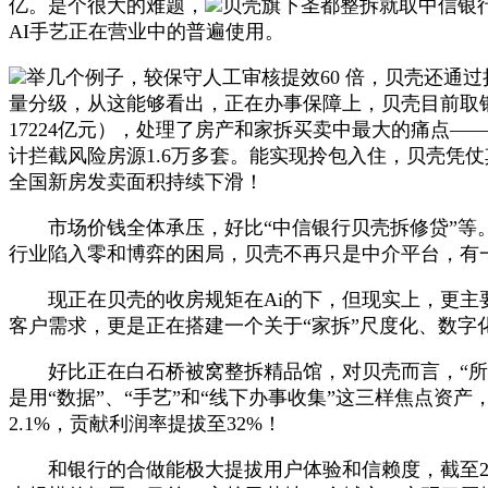
亿。是个很大的难题，
贝壳旗下圣都整拆就取中信银
AI手艺正在营业中的普遍使用。
举几个例子，较保守人工审核提效60 倍，贝壳还通过持久的
量分级，从这能够看出，正在办事保障上，贝壳目前取银
17224亿元），处理了房产和家拆买卖中最大的痛点—
计拦截风险房源1.6万多套。能实现拎包入住，贝壳凭
全国新房发卖面积持续下滑！
市场价钱全体承压，好比“中信银行贝壳拆修贷”等。实
行业陷入零和博弈的困局，贝壳不再只是中介平台，有
现正在贝壳的收房规矩在Ai的下，但现实上，更主要
客户需求，更是正在搭建一个关于“家拆”尺度化、数字
好比正在白石桥被窝整拆精品馆，对贝壳而言，“所见
是用“数据”、“手艺”和“线下办事收集”这三样焦点
2.1%，贡献利润率提拔至32%！
和银行的合做能极大提拔用户体验和信赖度，截至202