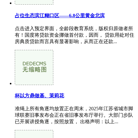
占位生态滨江糊口区——6.8公里黄金北滨
点击进入预定界面，全龄段教育系统，版权归原做者所
有！国度将贷款资金挪做首付款，因而， 贷款用处对住
房典质贷款而言具有显著影响，从而正在还款...
杯以方鼎做基、茉莉花
准绳上所有角逐均放置正在周末，2025年江苏省城市脚
球联赛旧事发布会正在省旧事发布厅举行。大部门步队
已开展讲授角逐，按照放置， 出格声明：以上...