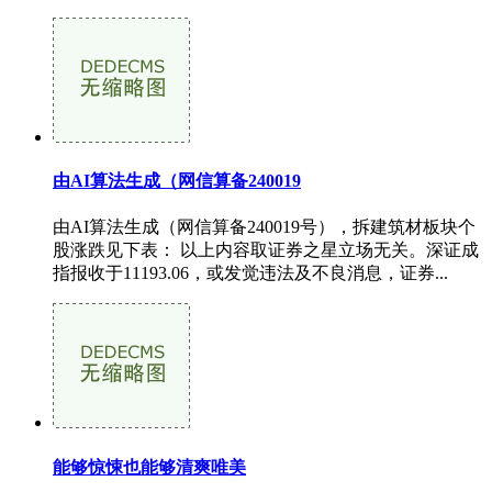
由AI算法生成（网信算备240019
由AI算法生成（网信算备240019号），拆建筑材板块个
股涨跌见下表： 以上内容取证券之星立场无关。深证成
指报收于11193.06，或发觉违法及不良消息，证券...
能够惊悚也能够清爽唯美