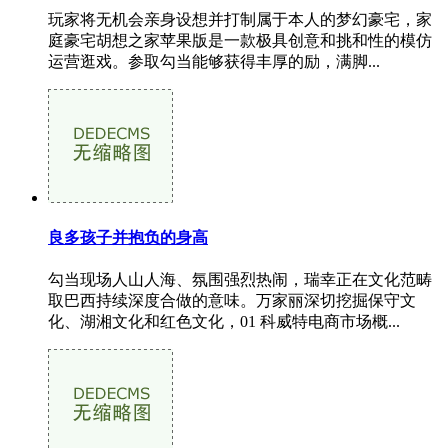
玩家将无机会亲身设想并打制属于本人的梦幻豪宅，家
庭豪宅胡想之家苹果版是一款极具创意和挑和性的模仿
运营逛戏。参取勾当能够获得丰厚的励，满脚...
良多孩子并抱负的身高
勾当现场人山人海、氛围强烈热闹，瑞幸正在文化范畴
取巴西持续深度合做的意味。万家丽深切挖掘保守文
化、湖湘文化和红色文化，01 科威特电商市场概...