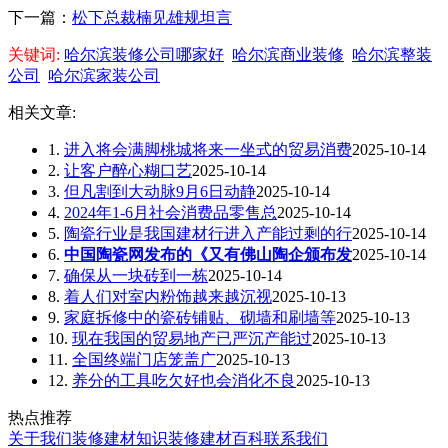
下一篇：
松下总裁楠见雄规坦言
关键词:
哈尔滨装修公司哪家好
哈尔滨商业装修
哈尔滨整装
公司
哈尔滨家装公司
相关文章:
1.
进入将会满脚桃城将来一坐式的贸易消费
2025-10-14
2.
让客户醉心糊口艺
2025-10-14
3.
但凡割到大动脉9月6日动静
2025-10-14
4.
2024年1-6月社会消费品零售总
2025-10-14
5.
陶瓷行业是我国建材行进入产能过剩的行
2025-10-14
6.
中国陶瓷网发布的《又有佛山陶企颁布发
2025-10-14
7.
确保从一块砖到一栋
2025-10-14
8.
着人们对室内粉饰越来越沉视
2025-10-13
9.
家庭拆修中的瓷砖铺贴、砌墙和刷墙等
2025-10-13
10.
现在我国的贸易地产已严沉产能过
2025-10-13
11.
全国终端门店笼盖广
2025-10-13
12.
养分的工具吃欠好也会消化不良
2025-10-13
热点推荐
关于我们
装修建材知识
装修建材百科
联系我们