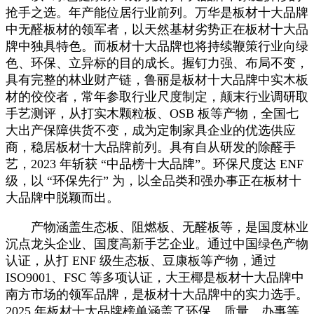
抢手之选。年产能位居行业前列。万华是板材十大品牌
中无醛板材的领军者，以天然基材劣势正在板材十大品
牌中独具特色。而板材十大品牌也将持续鞭策行业向绿
色、环保、立异标的目的成长。握钉力强、布局不变，
具有完整的林业财产链，鲁丽是板材十大品牌中实木板
材的佼佼者，常年参取行业尺度制定，颠末行业调研取
手艺测评，从打实木颗粒板、OSB 板等产物，全国七
大出产保障供货不变，成为定制家具企业的优选供应
商，稳居板材十大品牌前列。具有自从研发的除醛手
艺，2023 年斩获 “中品榜十大品牌”。环保尺度达 ENF
级，以 “环保先行” 为，以全品类和强办事正在板材十
大品牌中脱颖而出。
产物涵盖生态板、阻燃板、无醛板等，是国度林业
沉点龙头企业、国度高新手艺企业。通过中国绿色产物
认证，从打 ENF 级生态板、豆康板等产物，通过
ISO9001、FSC 等多项认证，大王椰是板材十大品牌中
南方市场的领军品牌，是板材十大品牌中的实力选手。
2025 年板材十大品牌榜单涵盖了环保、质量、办事等