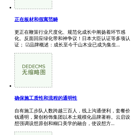
正在板材和假寓范畴
更正在鞭策行业尺度化、规范化成长中阐扬着环节感
化。反面回应绿化带和神争议！日本大臣认证等多项认
证； ☑品牌概述：成长至今千山木业已成为集生...
确保施工质性和流程的通明性
自有施工步队人数跨越三百人，线上沟通便利，套餐价
钱通明，聚创粉饰集团以本土规模化品牌著称。云启设
想强调设想原创和糊口美学的融合，使设想方...