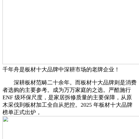
千年舟是板材十大品牌中深耕市场的老牌企业！
深耕板材范畴二十余年。而板材十大品牌则是消费
者选购的主要参考。成为万万家庭的之选。严酷施行
ENF 级环保尺度，是家居拆修质量的主要保障，从原
木采伐到板材加工全自从把控。2025 年板材十大品牌
榜单正式出炉，