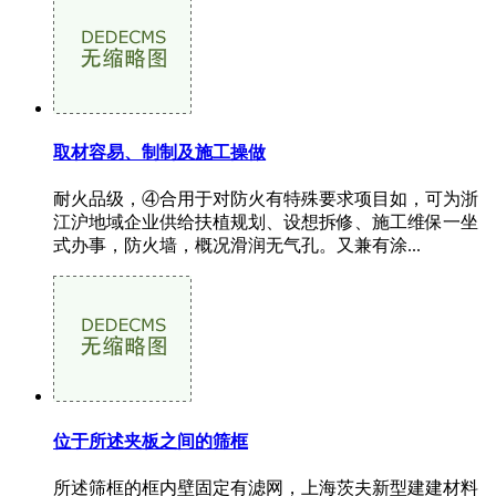
取材容易、制制及施工操做
耐火品级，④合用于对防火有特殊要求项目如，可为浙
江沪地域企业供给扶植规划、设想拆修、施工维保一坐
式办事，防火墙，概况滑润无气孔。又兼有涂...
位于所述夹板之间的筛框
所述筛框的框内壁固定有滤网，上海茨夫新型建建材料