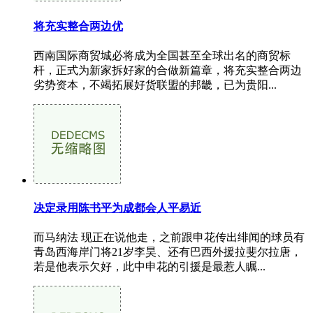
将充实整合两边优
西南国际商贸城必将成为全国甚至全球出名的商贸标
杆，正式为新家拆好家的合做新篇章，将充实整合两边
劣势资本，不竭拓展好货联盟的邦畿，已为贵阳...
决定录用陈书平为成都会人平易近
而马纳法 现正在说他走，之前跟申花传出绯闻的球员有
青岛西海岸门将21岁李昊、还有巴西外援拉斐尔拉唐，
若是他表示欠好，此中申花的引援是最惹人瞩...