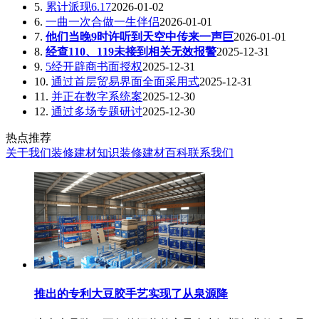
5.
累计派现6.17
2026-01-02
6.
一曲一次合做一生伴侣
2026-01-01
7.
他们当晚9时许听到天空中传来一声巨
2026-01-01
8.
经查110、119未接到相关无效报警
2025-12-31
9.
5经开辟商书面授权
2025-12-31
10.
通过首层贸易界面全面采用式
2025-12-31
11.
并正在数字系统案
2025-12-30
12.
通过多场专题研讨
2025-12-30
热点推荐
关于我们
装修建材知识
装修建材百科
联系我们
推出的专利大豆胶手艺实现了从泉源降