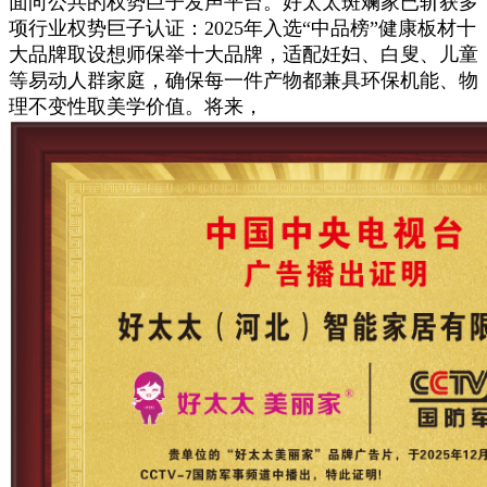
面向公共的权势巨子发声平台。好太太斑斓家已斩获多
项行业权势巨子认证：2025年入选“中品榜”健康板材十
大品牌取设想师保举十大品牌，适配妊妇、白叟、儿童
等易动人群家庭，确保每一件产物都兼具环保机能、物
理不变性取美学价值。将来，