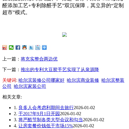
醛添加工艺+专利除醛手艺”双沉保障，其立异的“定制
超市”模式。
上一篇：
将充实整合两边优
下一篇：
推出的专利大豆胶手艺实现了从泉源降
关键词:
哈尔滨装修公司哪家好
哈尔滨商业装修
哈尔滨整装
公司
哈尔滨家装公司
相关文章:
1.
良多人会考虑利期间去旅行
2026-01-02
2.
于2017年9月1日开园
2026-01-02
3.
将严酷节制各类大型会议和勾当
2026-01-02
4.
让房套餐价钱低于市场15%
2026-01-02