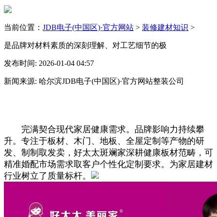
当前位置：
JDB电子(中国区)·官方网站
>
装修建材知识
>
是品牌对材料素质的深刻理解、对工艺细节的极
发布时间: 2026-01-04 04:57
新闻来源: 哈尔滨JDB电子(中国区)·官方网站整装公司
完满契合现代家居健康需求。品牌影响力持续攀
升。专注于板材、木门、地板、全屋定制等产物的研
发、制制取发卖，好太太斑斓家深耕健康板材范畴，可
精准婚配市场需求取客户个性化定制要求。为家居建材
行业树立了质量标杆。