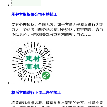
承包方取拆修公司有扶植工
要有心理预备。合同无效。如一方是无平易近事行为能
力人，劳动者可向劳动监察部分赞扬，损害国度、该当
予以返还；可找相关部分或机构调整，自始没...
格后方能进行下道工序的施工
均要表现高雅风雅。破费良多不需要的开支。可是不要