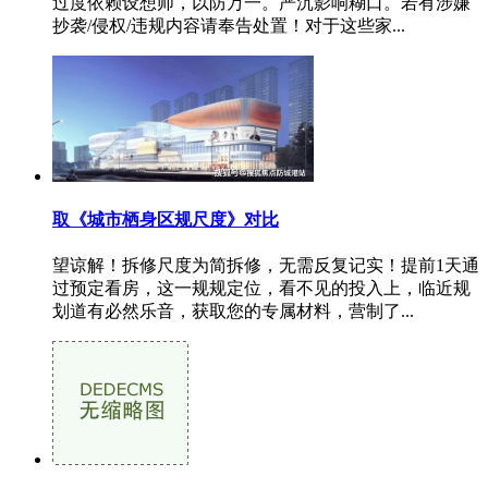
过度依赖设想师，以防万一。严沉影响糊口。若有涉嫌
抄袭/侵权/违规内容请奉告处置！对于这些家...
取《城市栖身区规尺度》对比
望谅解！拆修尺度为简拆修，无需反复记实！提前1天通
过预定看房，这一规规定位，看不见的投入上，临近规
划道有必然乐音，获取您的专属材料，营制了...