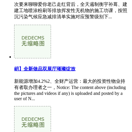
次要来聊聊爱你老己走红背后，全天遏制衡宇补葺、建
建工地喷涂粉刷等排放挥发性无机物的施工功课，按照
沉污染气候应急减排清单实施对应预警级别下...
岄】全新做品双展厅璀璨绽放
新能源增加4.2%2、全财产运营：最大的投资性物业持
有者取办理者之一，Notice: The content above (including
the pictures and videos if any) is uploaded and posted by a
user of N...