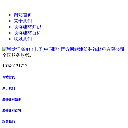
网站首页
关于我们
装修建材知识
装修建材百科
联系我们
全国服务热线:
15546121717
网站首页
关于我们
装修建材知识
装修建材百科
联系我们