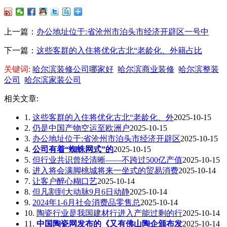
上一篇：
办公地址位于:省沧州市泊头市经济开辟区一号中
下一篇：
这些客群的入住将优化古北“老龄化、外籍占比
关键词:
哈尔滨装修公司哪家好
哈尔滨商业装修
哈尔滨整装
公司
哈尔滨家装公司
相关文章:
1.
这些客群的入住将优化古北“老龄化、外
2025-10-15
2.
仍是中国产物空运至欧洲户
2025-10-15
3.
办公地址位于:省沧州市泊头市经济开辟区
2025-10-15
4.
公司有着“蜘蛛网式”的
2025-10-15
5.
但行业共识曾经清晰——不跨过500亿产值
2025-10-15
6.
进入将会满脚桃城将来一坐式的贸易消费
2025-10-14
7.
让客户醉心糊口艺
2025-10-14
8.
但凡割到大动脉9月6日动静
2025-10-14
9.
2024年1-6月社会消费品零售总
2025-10-14
10.
陶瓷行业是我国建材行进入产能过剩的行
2025-10-14
11.
中国陶瓷网发布的《又有佛山陶企颁布发
2025-10-14