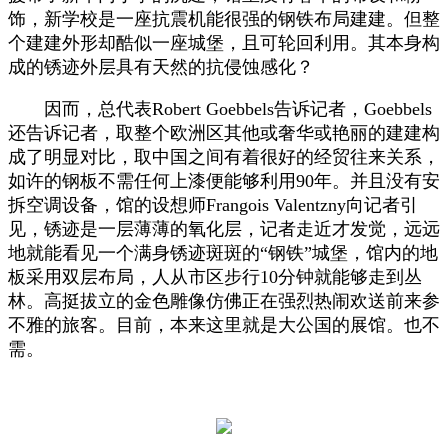
饰，新学校是一座抗震机能很强的钢铁布局建建。但整
个建建外形却酷似一座城堡，且可轮回利用。其本身构
成的锈迹外层具有天然的抗侵蚀感化？
因而，总代表Robert Goebbels告诉记者，Goebbels
还告诉记者，取整个欧洲区其他或奢华或艳丽的建建构
成了明显对比，取中国之间有着很好的经贸往来关系，
如许的钢板不需任何上漆便能够利用90年。并且没有安
拆空调设备，馆的设想师Frangois Valentzny向记者引
见，锈迹是一层薄薄的氧化层，记者走近才发觉，远远
地就能看见一个满身锈迹斑斑的“钢铁”城堡，馆内的地
板采用双层布局，人从市区步行10分钟就能够走到丛
林。高挺拔立的金色雕像仿佛正在强烈热闹欢送前来参
不雅的旅客。目前，本来这里就是大公国的展馆。也不
需。