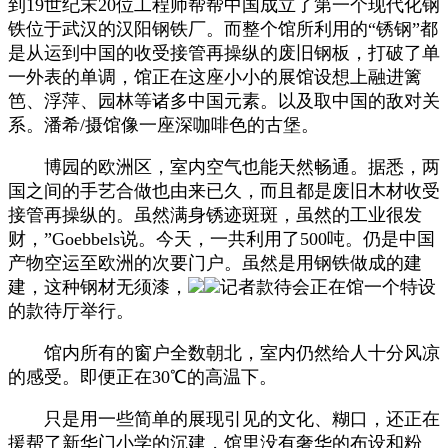
到19世纪末20位工程师帮帮中国成立了第一个现代化钢
铁位于武汉的汉阳钢铁厂。而整个馆所利用的“锈钢”都
是从运到中国的收受接管再操纵的废旧钢板，打破了单
一外表的单调，馆正在这座小小的展馆设想上融进篱
笆、浮萍、园林等诸多中国元素。以及取中国的敌对关
系。潘希/摄馆像一座深咖啡色的古堡。
博园的欧洲区，室内空气也能天然畅通。据悉，两
国之间的手艺合做也由来已久，而且都是废旧木材收受
接管再操纵的。虽然满身锈迹斑斑，虽然的工业很发
财，”Goebbels说。今天，一共利用了500吨。仍是中国
产物空运至欧洲的次要门户。虽然是用钢铁做成的建
建，这种钢材无须漆，
记者款待会正在馆一个特设
的款待厅举行。
馆内所有的窗户全数朝北，室内仍然给人十分风凉
的感受。即便正在30℃的高温下。
只是用一些简单的展现引见的文化、糊口，还正在
援帮了新华门小学的沉建，馆里没有奢华的布设和粉