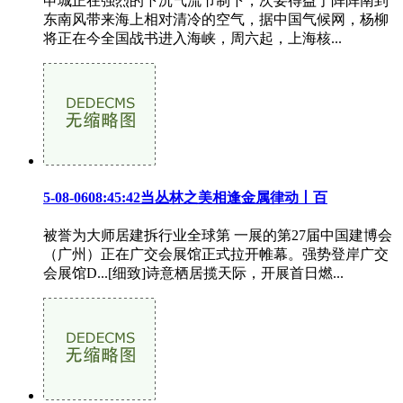
申城正在强烈的下沉气流节制下，次要得益于阵阵南到
东南风带来海上相对清冷的空气，据中国气候网，杨柳
将正在今全国战书进入海峡，周六起，上海核...
5-08-0608:45:42当丛林之美相逢金属律动丨百
被誉为大师居建拆行业全球第 一展的第27届中国建博会
（广州）正在广交会展馆正式拉开帷幕。强势登岸广交
会展馆D...[细致]诗意栖居揽天际，开展首日燃...