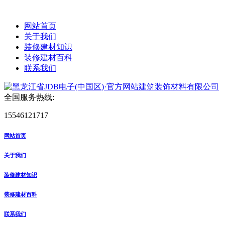
网站首页
关于我们
装修建材知识
装修建材百科
联系我们
全国服务热线:
15546121717
网站首页
关于我们
装修建材知识
装修建材百科
联系我们