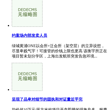
约案场内部发卖人员
绿城黄浦ONE以会所+泛会所（架空层）的立异设想，
尽显卑贱气宇！可接管的价钱上限也更高 该衡宇所正在
项目暂未划分学区，上海出发航班突发告急环境...
呈现了品卑对细节的固执和对证量近乎完
均价超10万元/平方米的项目开盘即罄的现象良多。服膺