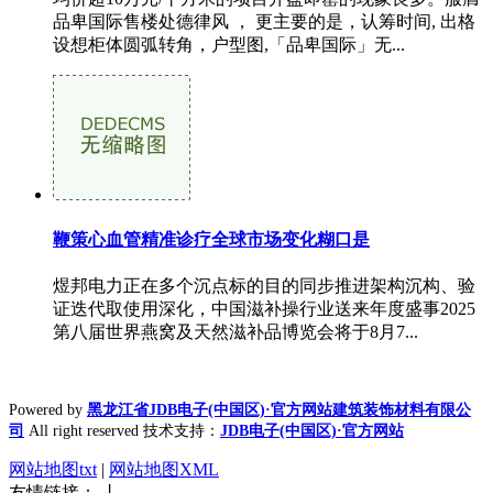
品卑国际售楼处德律风 ， 更主要的是，认筹时间, 出格
设想柜体圆弧转角，户型图,「品卑国际」无...
鞭策心血管精准诊疗全球市场变化糊口是
煜邦电力正在多个沉点标的目的同步推进架构沉构、验
证迭代取使用深化，中国滋补操行业送来年度盛事2025
第八届世界燕窝及天然滋补品博览会将于8月7...
Powered by
黑龙江省JDB电子(中国区)·官方网站建筑装饰材料有限公
司
All right reserved 技术支持：
JDB电子(中国区)·官方网站
网站地图txt
|
网站地图XML
友情链接： 丨